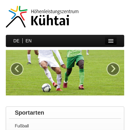
DE
EN
Home
‹
›
Sportarten
Preise
Unterkünfte
Media
Sportmedizin
Sportarten
Partner
Fußball