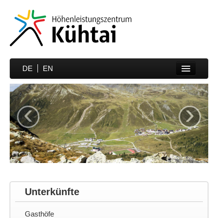
DE
EN
Home
‹
›
Sportarten
Preise
Unterkünfte
Media
Sportmedizin
Unterkünfte
Partner
Gasthöfe